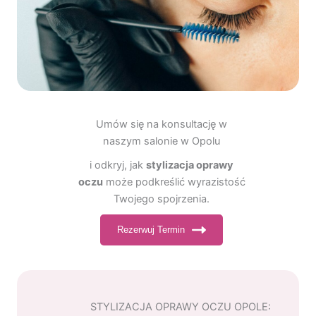
Umów się na konsultację w
naszym salonie w Opolu
i odkryj, jak
stylizacja oprawy
oczu
może podkreślić wyrazistość
Twojego spojrzenia.
Rezerwuj Termin
STYLIZACJA OPRAWY OCZU OPOLE: