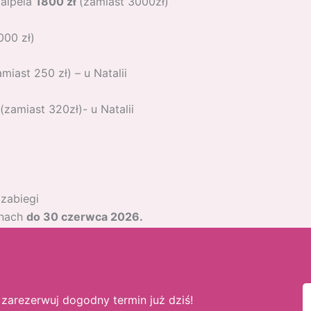
kalpela
1800 zł
(zamiast 3000zł)
000 zł)
miast 250 zł) – u Natalii
(zamiast 320zł)- u Natalii
zabiegi
inach
do 30 czerwca 2026.
(zamiast 320zł)- u Natalii
 zarezerwuj dogodny termin już dziś!