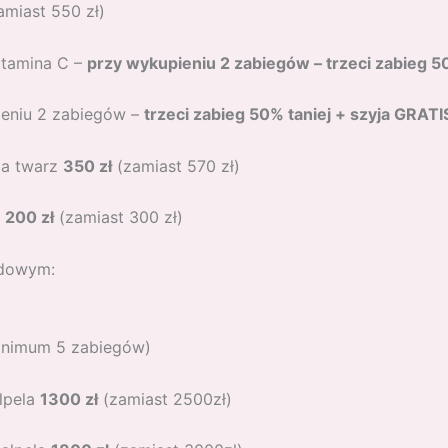
amiast 550 zł)
itamina C –
przy wykupieniu 2 zabiegów – trzeci zabieg 5
ieniu 2 zabiegów –
trzeci zabieg 50% taniej + szyja GRATI
la twarz
350 zł
(zamiast 570 zł)
–
200 zł
(zamiast 300 zł)
odowym:
minimum 5 zabiegów)
alpela
1300 zł
(zamiast 2500zł)