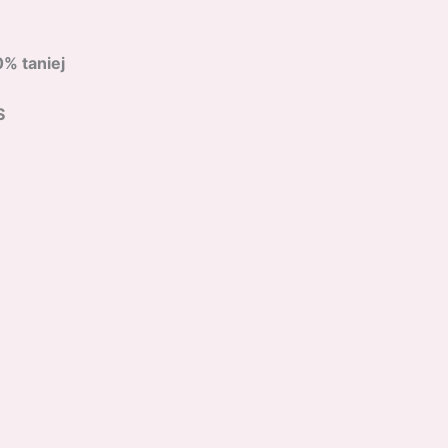
0% taniej
S