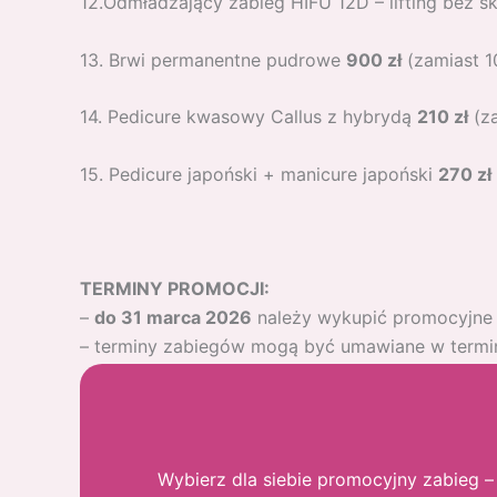
12.Odmładzający zabieg HIFU 12D – lifting bez s
13. Brwi permanentne pudrowe
900 zł
(zamiast 1
14. Pedicure kwasowy Callus z hybrydą
210 zł
(za
15. Pedicure japoński + manicure japoński
270 zł
TERMINY PROMOCJI:
–
do 31 marca 2026
należy wykupić promocyjne 
– terminy zabiegów mogą być umawiane w term
15. Pedicure japoński + manicure japoński
270 zł
Wybierz dla siebie promocyjny zabieg –