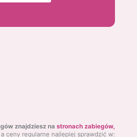
egów znajdziesz na
stronach zabiegów,
a ceny regularne najlepiej sprawdzić w: