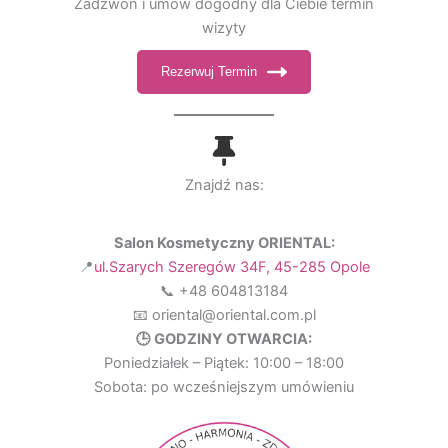
Zadzwoń i umów dogodny dla Ciebie termin
wizyty
Rezerwuj Termin
Znajdź nas:
Salon Kosmetyczny ORIENTAL:
📍
ul.Szarych Szeregów 34F, 45-285 Opole
📞 +48 604813184
📧 oriental@oriental.com.pl
🕒 GODZINY OTWARCIA:
Poniedziałek – Piątek: 10:00 – 18:00
Sobota: po wcześniejszym umówieniu