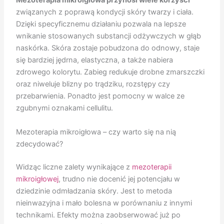
Mezoterapia mikroigłowa przynosi wiele korzyści
związanych z poprawą kondycji skóry twarzy i ciała.
Dzięki specyficznemu działaniu pozwala na lepsze
wnikanie stosowanych substancji odżywczych w głąb
naskórka. Skóra zostaje pobudzona do odnowy, staje
się bardziej jędrna, elastyczna, a także nabiera
zdrowego kolorytu. Zabieg redukuje drobne zmarszczki
oraz niweluje blizny po trądziku, rozstępy czy
przebarwienia. Ponadto jest pomocny w walce ze
zgubnymi oznakami cellulitu.
Mezoterapia mikroigłowa – czy warto się na nią
zdecydować?
Widząc liczne zalety wynikające z
mezoterapii
mikroigłowej
, trudno nie docenić jej potencjału w
dziedzinie odmładzania skóry. Jest to metoda
nieinwazyjna i mało bolesna w porównaniu z innymi
technikami. Efekty można zaobserwować już po