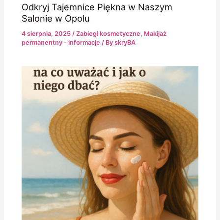
Odkryj Tajemnice Piękna w Naszym
Salonie w Opolu
4 sierpnia, 2025
/
Zabiegi kosmetyczne
,
Makijaż
permanentny - informacje
/ By
skryBA